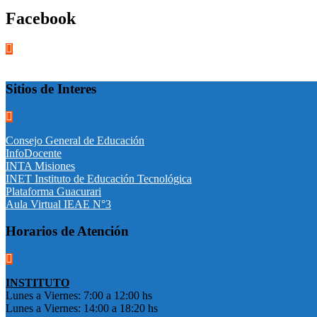
Facebook
Sitios de Interes
Consejo General de Educación
InfoDocente
INTA Misiones
INET Instituto de Educación Tecnológica
Plataforma Guacurari
Aula Virtual IEAE N°3
Horarios de Atención
INSTITUTO
Lunes a Viernes: 7:00 a 12:00 hs
Lunes a Viernes: 14:00 a 18:20 hs