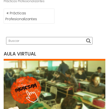
Prácticas Profesionalizantes
NAVEGACIÓN
Prácticas
DE
Profesionalizantes
ENTRADAS
AULA VIRTUAL