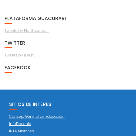
PLATAFORMA GUACURARI
Tweets by PlatGuacurari
TWITTER
Tweets by IEAEn3
FACEBOOK
SITIOS DE INTERES
Consejo General de Educación
InfoDocente
INTA Misiones