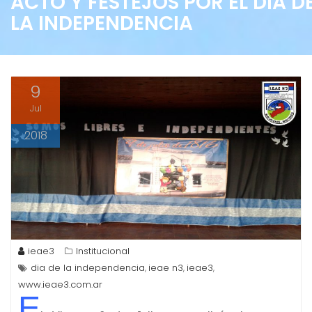
ACTO Y FESTEJOS POR EL DÍA D
LA INDEPENDENCIA
9
Jul
2018
ieae3
Institucional
dia de la independencia
ieae n3
ieae3
,
,
,
www.ieae3.com.ar
E