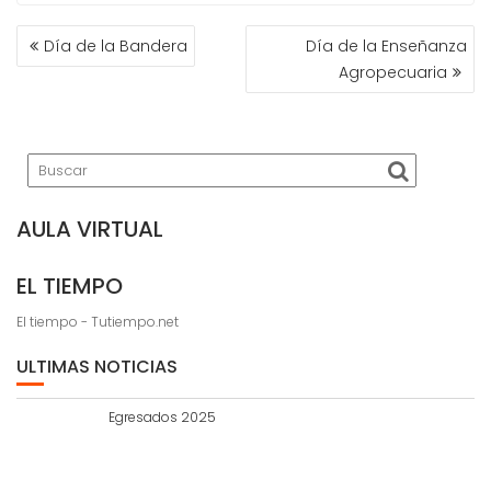
NAVEGACIÓN
Día de la Bandera
Día de la Enseñanza
DE
Agropecuaria
ENTRADAS
AULA VIRTUAL
EL TIEMPO
El tiempo - Tutiempo.net
ULTIMAS NOTICIAS
Egresados 2025