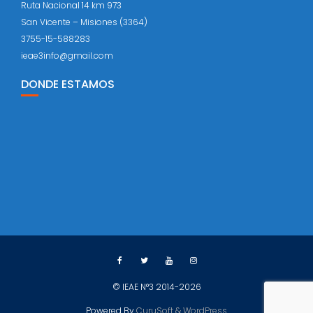
Ruta Nacional 14 km 973
San Vicente – Misiones (3364)
3755-15-588283
ieae3info@gmail.com
DONDE ESTAMOS
© IEAE N°3 2014-2026
Powered By
CuruSoft & WordPress