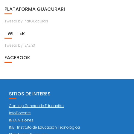
PLATAFORMA GUACURARI
Tweets by PlatGuacurari
TWITTER
Tweets by IEAEn3
FACEBOOK
SITIOS DE INTERES
Consejo General de Educación
InfoDocente
INTA Misiones
INET Instituto de Educación Tecnológica