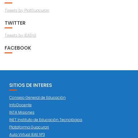
Tweets by PlatGuacurari
TWITTER
Tweets by IEAEn3
FACEBOOK
SITIOS DE INTERES
Consejo General de Educación
InfoDocente
INTA Misiones
INET Instituto de Educación Tecnológica
Plataforma Guacurari
Aula Virtual IEAE N°3