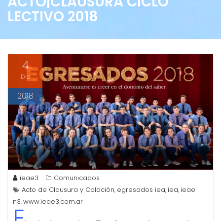
ACTO|CLAUSURA CICLO
LECTIVO 2018
4
Dic
2018
ieae3
Comunicados
Acto de Clausura y Colación
egresados iea
iea
ieae
,
,
,
n3
www.ieae3.com.ar
,
E