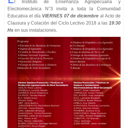
l Instituto de Enseñanza Agropecuaria y
Electromecánica N°3 invita a toda la Comunidad
Educativa el día
VIERNES 07 de diciembre
al Acto de
Clausura y Colación del Ciclo Lectivo 2018 a las
19:30
Hs
en sus instalaciones.