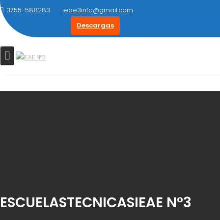
Saltar
3755-588283
ieae3info@gmail.com
al
Descargas
contenido
ESCUELASTECNICASIEAE N°3