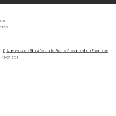
1
Dic
2023
NAVEGACIÓN
Alumnos de 6to Año en la Fiesta Provincial de Escuelas
DE
Técnicas
ENTRADAS