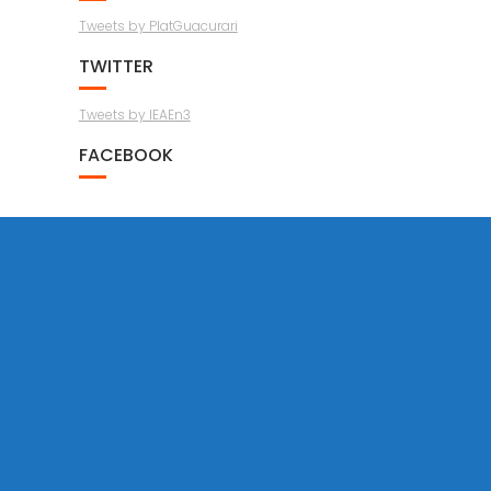
Tweets by PlatGuacurari
TWITTER
Tweets by IEAEn3
FACEBOOK