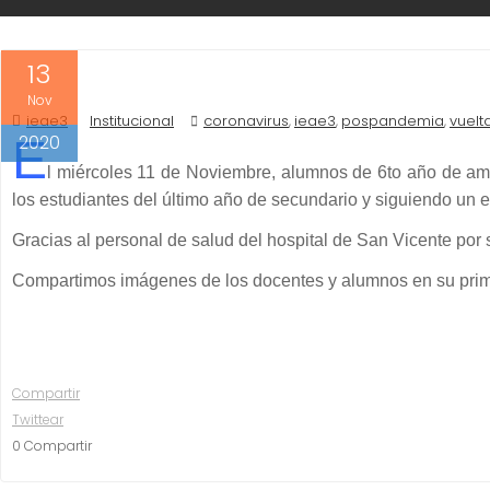
13
Nov
ieae3
Institucional
coronavirus
ieae3
pospandemia
vuelt
,
,
,
2020
E
l miércoles 11 de Noviembre, alumnos de 6to año de amba
los estudiantes del último año de secundario y siguiendo un est
Gracias al personal de salud del hospital de San Vicente por 
Compartimos imágenes de los docentes y alumnos en su primer
Compartir
Twittear
0
Compartir