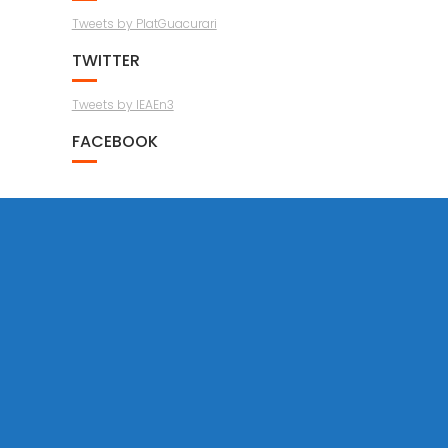
Tweets by PlatGuacurari
TWITTER
Tweets by IEAEn3
FACEBOOK