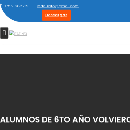
Saltar
3755-588283
ieae3info@gmail.com
al
Descargas
contenido
ALUMNOS DE 6TO AÑO VOLVIERO