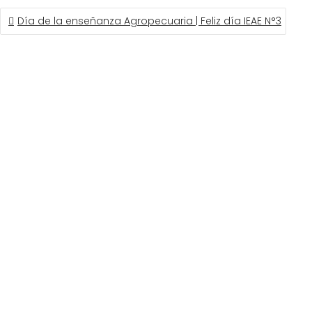
NAVEGACIÓN
Día de la enseñanza Agropecuaria | Feliz día IEAE N°3
DE
ENTRADAS