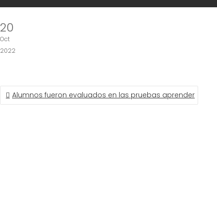
20
Oct
2022
NAVEGACIÓN
Alumnos fueron evaluados en las pruebas aprender
DE
ENTRADAS