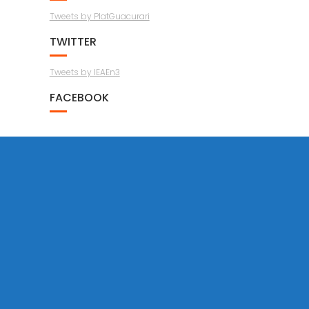
Tweets by PlatGuacurari
TWITTER
Tweets by IEAEn3
FACEBOOK