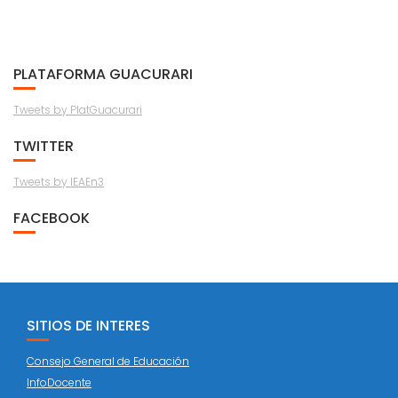
PLATAFORMA GUACURARI
Tweets by PlatGuacurari
TWITTER
Tweets by IEAEn3
FACEBOOK
SITIOS DE INTERES
Consejo General de Educación
InfoDocente