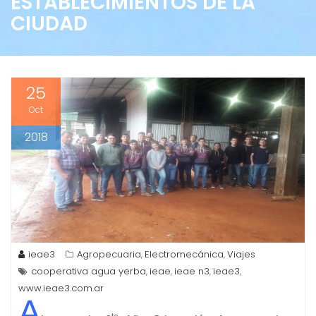
ESTABLECIMIENTOS DE LA
CIUDAD
25
Oct
2018
ieae3
Agropecuaria
Electromecánica
Viajes
,
,
cooperativa agua yerba
ieae
ieae n3
ieae3
,
,
,
,
www.ieae3.com.ar
A