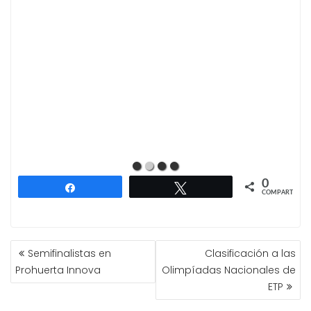
0
Compartir
Twittear
COMPARTIR
NAVEGACIÓN
Semifinalistas en
Clasificación a las
DE
Prohuerta Innova
Olimpíadas Nacionales de
ENTRADAS
ETP