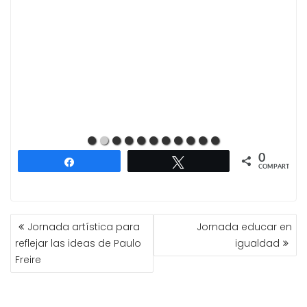
0
Compartir
Twittear
COMPARTIR
NAVEGACIÓN
Jornada artística para
Jornada educar en
DE
reflejar las ideas de Paulo
igualdad
ENTRADAS
Freire