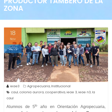
PRODUCTOR TAMBERO DE LA
ZONA
18
Nov
2021
ieae3
Agropecuaria
Institucional
,
caul
colonia aurora
cooperativa
ieae 3
ieae n3
la
,
,
,
,
,
caul
to
Alumnos de 5
año en Orientación Agropecuaria,