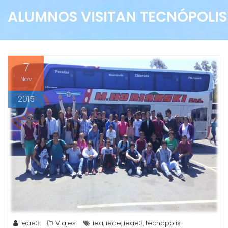
ALUMNOS VISITAN TECNÓPOLIS
7
Nov
2015
ieae3
Viajes
iea
ieae
ieae3
tecnopolis
,
,
,