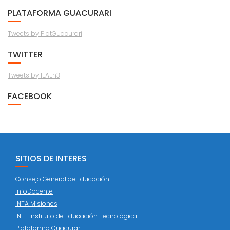
PLATAFORMA GUACURARI
Tweets by PlatGuacurari
TWITTER
Tweets by IEAEn3
FACEBOOK
SITIOS DE INTERES
Consejo General de Educación
InfoDocente
INTA Misiones
INET Instituto de Educación Tecnológica
Plataforma Guacurari