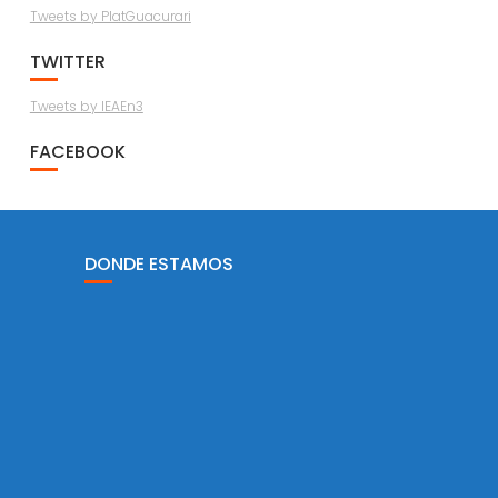
Tweets by PlatGuacurari
TWITTER
Tweets by IEAEn3
FACEBOOK
DONDE ESTAMOS