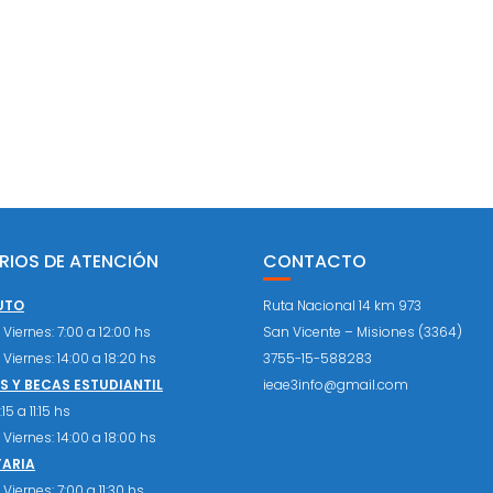
RIOS DE ATENCIÓN
CONTACTO
UTO
Ruta Nacional 14 km 973
Viernes: 7:00 a 12:00 hs
San Vicente – Misiones (3364)
Viernes: 14:00 a 18:20 hs
3755-15-588283
 Y BECAS ESTUDIANTIL
ieae3info@gmail.com
15 a 11:15 hs
Viernes: 14:00 a 18:00 hs
TARIA
Viernes: 7:00 a 11:30 hs