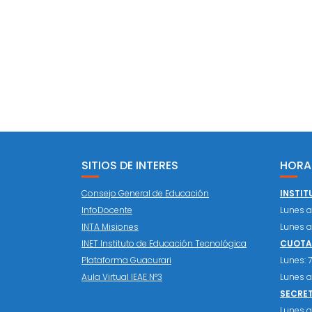
SITIOS DE INTERES
HORA
Consejo General de Educación
INSTIT
InfoDocente
Lunes a 
INTA Misiones
Lunes a 
INET Instituto de Educación Tecnológica
CUOTAS
Plataforma Guacurari
Lunes: 7:
Aula Virtual IEAE N°3
Lunes a 
SECRE
Lunes a 