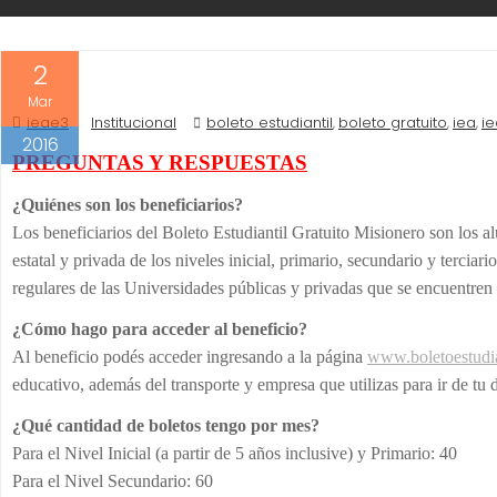
2
Mar
ieae3
Institucional
boleto estudiantil
boleto gratuito
iea
i
,
,
,
2016
PREGUNTAS Y RESPUESTAS
¿Quiénes son los beneficiarios?
Los beneficiarios del Boleto Estudiantil Gratuito Misionero son los a
estatal y privada de los niveles inicial, primario, secundario y terci
regulares de las Universidades públicas y privadas que se encuentren
¿Cómo hago para acceder al beneficio?
Al beneficio podés acceder ingresando a la página
www.boletoestudia
educativo, además del transporte y empresa que utilizas para ir de tu d
¿Qué cantidad de boletos tengo por mes?
Para el Nivel Inicial (a partir de 5 años inclusive) y Primario: 40
Para el Nivel Secundario: 60