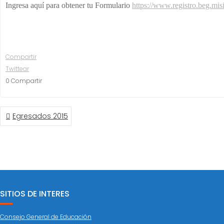
Ingresa aquí para obtener tu Formulario
https://www.registro.beg.mis
Compartir
Twittear
0
Compartir
NAVEGACIÓN
Egresados 2015
DE
ENTRADAS
SITIOS DE INTERES
Consejo General de Educación