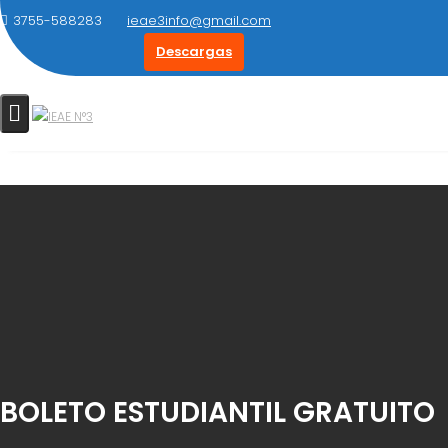
Saltar
3755-588283
ieae3info@gmail.com
al
Descargas
contenido
BOLETO ESTUDIANTIL GRATUITO