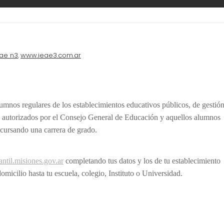
eae n3
www.ieae3.com.ar
,
lumnos regulares de los establecimientos educativos públicos, de gestió
ario autorizados por el Consejo General de Educación y aquellos alumnos
 cursando una carrera de grado.
ntil.misiones.gov.ar
completando tus datos y los de tu establecimiento
omicilio hasta tu escuela, colegio, Instituto o Universidad.