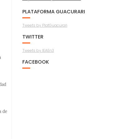
PLATAFORMA GUACURARI
Tweets by PlatGuacurari
TWITTER
Tweets by IEAEn3
a
FACEBOOK
idad
a de