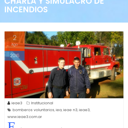
CHARLA Y SIMULACRO DE
INCENDIOS
2
Ago
2016
ieae3
Institucional
bomberos voluntarios
iea
ieae n3
ieae3
,
,
,
,
www.ieae3.com.ar
E