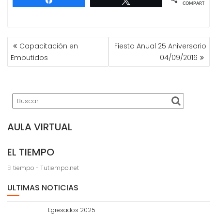
COMPARTIR
NAVEGACIÓN
Capacitación en
Fiesta Anual 25 Aniversario
DE
Embutidos
04/09/2016
ENTRADAS
AULA VIRTUAL
EL TIEMPO
El tiempo - Tutiempo.net
ULTIMAS NOTICIAS
Egresados 2025