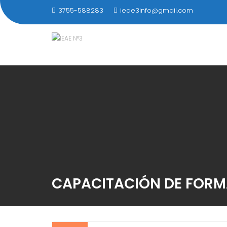
Saltar
3755-588283
ieae3info@gmail.com
al
contenido
CAPACITACIÓN DE FORM