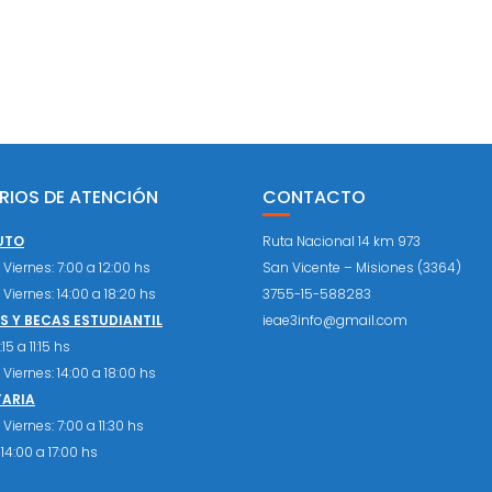
RIOS DE ATENCIÓN
CONTACTO
UTO
Ruta Nacional 14 km 973
Viernes: 7:00 a 12:00 hs
San Vicente – Misiones (3364)
Viernes: 14:00 a 18:20 hs
3755-15-588283
 Y BECAS ESTUDIANTIL
ieae3info@gmail.com
15 a 11:15 hs
Viernes: 14:00 a 18:00 hs
TARIA
Viernes: 7:00 a 11:30 hs
14:00 a 17:00 hs