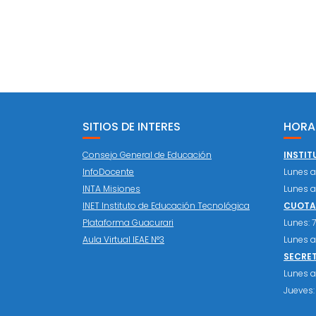
SITIOS DE INTERES
HORA
Consejo General de Educación
INSTIT
InfoDocente
Lunes a 
INTA Misiones
Lunes a 
INET Instituto de Educación Tecnológica
CUOTAS
Plataforma Guacurari
Lunes: 7:
Aula Virtual IEAE N°3
Lunes a 
SECRE
Lunes a 
Jueves: 