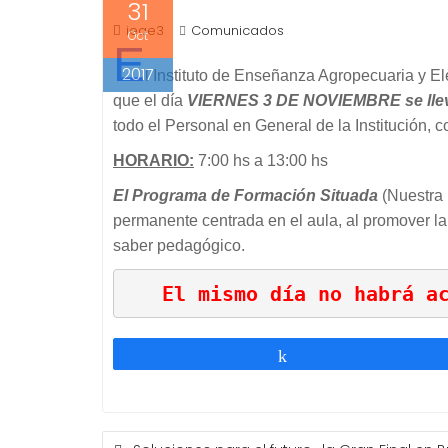
31
ieae3
Comunicados
Oct
E
2017
l Instituto de Enseñanza Agropecuaria y 
que el día
VIERNES
3 DE NOVIEMBRE se llev
todo el Personal en General de la Institución, c
HORARIO:
7:00 hs a 13:00 hs
El Programa de Formación Situada
(Nuestra 
permanente centrada en el aula, al promover la
saber pedagógico.
El mismo día no habrá a
Compartir
NAVEGACIÓN