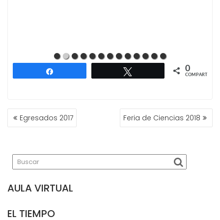
0
Compartir
Twittear
COMPARTIR
NAVEGACIÓN
Egresados 2017
Feria de Ciencias 2018
DE
ENTRADAS
AULA VIRTUAL
EL TIEMPO