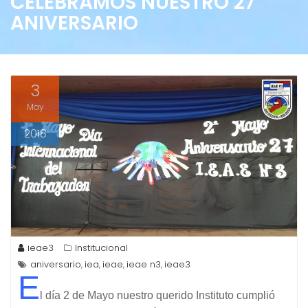
CELEBRAMOS NUESTRO 27
ANIVERSARIO
3
May
2018
ieae3
Institucional
aniversario
iea
ieae
ieae n3
ieae3
,
,
,
,
E
l día 2 de Mayo nuestro querido Instituto cumplió