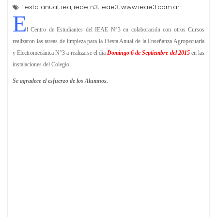
fiesta anual
iea
ieae n3
ieae3
www.ieae3.com.ar
,
,
,
,
E
l Centro de Estudiantes del IEAE N°3 en colaboración con otros Cursos
realizaron las tareas de limpieza para la Fiesta Anual de la Enseñanza Agropecuaria
y Electromecánica N°3 a realizarse el día
Domingo 6 de Septiembre del 2015
en las
instalaciones del Colegio.
Se agradece el esfuerzo de los Alumnos.