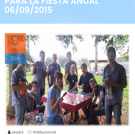
PARA LA FIESTA ANUAL
06/09/2015
5
Sep
2015
ieae3
Institucional