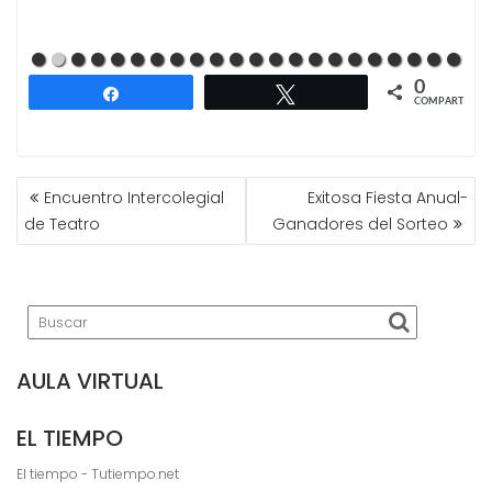
0
Compartir
Twittear
COMPARTIR
NAVEGACIÓN
Encuentro Intercolegial
Exitosa Fiesta Anual-
DE
de Teatro
Ganadores del Sorteo
ENTRADAS
AULA VIRTUAL
EL TIEMPO
El tiempo - Tutiempo.net