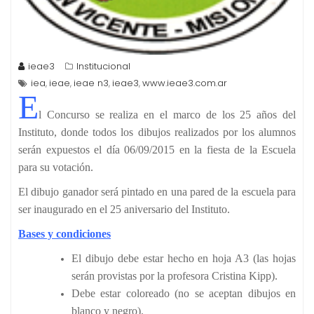
ieae3
Institucional
iea
ieae
ieae n3
ieae3
www.ieae3.com.ar
,
,
,
,
E
l Concurso se realiza en el marco de los 25 años del
Instituto, donde todos los dibujos realizados por los alumnos
serán expuestos el día 06/09/2015 en la fiesta de la Escuela
para su votación.
El dibujo ganador será pintado en una pared de la escuela para
ser inaugurado en el 25 aniversario del Instituto.
Bases y condiciones
El dibujo debe estar hecho en hoja A3 (las hojas
serán provistas por la profesora Cristina Kipp).
Debe estar coloreado (no se aceptan dibujos en
blanco y negro).