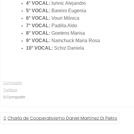
4° VOCAL:
Iurinic Alejandro
5° VOCAL:
Bareiro Eugenia
6° VOCAL:
Vouri Mónica
7° VOCAL:
Padilla Aldo
8° VOCAL:
Goetens Marisa
9° VOCAL:
Namchuck Maria Rosa
10° VOCAL:
Schiz Daniela
Compartir
Twittear
0
Compartir
NAVEGACIÓN
Charla de Cooperativismo Daniel Martínez Di Pietro
DE
ENTRADAS