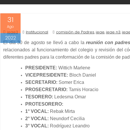
31
Ago
ieae3
Institucional
comisión de Padres
ieae
ieae n3
iea
,
,
,
2022
El día 30 de agosto se llevó a cabo la
reunión con padre
relacionados al funcionamiento del colegio y revisión del 
diferentes padres para la conformación de la comisión de pad
PRESIDENTE:
Wittich Marlene
VICEPRESIDENTE:
Bloch Daniel
SECRETARIO:
Somer Erica
PROSECRETARIO:
Tamis Horacio
TESORERO:
Ledesma Omar
PROTESORERO:
1° VOCAL:
Rebak Mirta
2° VOCAL:
Neundorf Cecilia
3° VOCAL:
Rodríguez Leandro