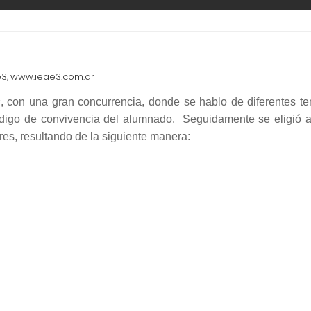
e3
www.ieae3.com.ar
,
s
, con una gran concurrencia, donde se hablo de diferentes t
código de convivencia del alumnado. Seguidamente se eligió a
res, resultando de la siguiente manera: