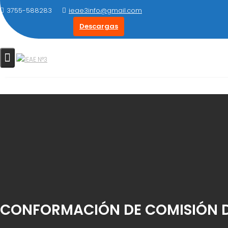
Saltar
3755-588283
ieae3info@gmail.com
al
Descargas
contenido
CONFORMACIÓN DE COMISIÓN D