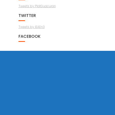
Tweets by PlatGuacurari
TWITTER
Tweets by IEAEn3
FACEBOOK