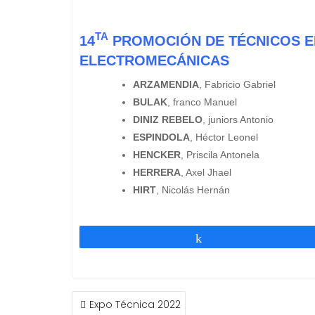
TA
14
PROMOCIÓN DE TÉCNICOS EN
ELECTROMECÁNICAS
ARZAMENDIA
, Fabricio Gabriel
BULAK
, franco Manuel
DINIZ REBELO
, juniors Antonio
ESPINDOLA
, Héctor Leonel
HENCKER
, Priscila Antonela
HERRERA
, Axel Jhael
HIRT
, Nicolás Hernán
Compartir
NAVEGACIÓN
Expo Técnica 2022
DE