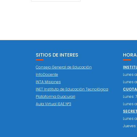
ENTRADAS
SITIOS DE INTERES
HORA
Consejo General de Educación
INSTIT
InfoDocente
Lunes a 
INTA Misiones
Lunes a 
INET Instituto de Educación Tecnológica
CUOTAS
Plataforma Guacurari
Lunes: 7:
Aula Virtual IEAE N°3
Lunes a 
SECRE
Lunes a 
Jueves: 