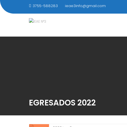
Saltar
3755-588283
ieae3info@gmail.com
al
contenido
EGRESADOS 2022