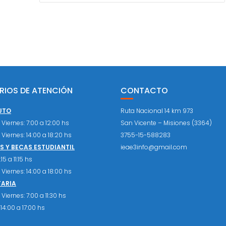
RIOS DE ATENCIÓN
CONTACTO
UTO
Ruta Nacional 14 km 973
Viernes: 7:00 a 12:00 hs
San Vicente – Misiones (3364)
Viernes: 14:00 a 18:20 hs
3755-15-588283
 Y BECAS ESTUDIANTIL
ieae3info@gmail.com
15 a 11:15 hs
Viernes: 14:00 a 18:00 hs
TARIA
Viernes: 7:00 a 11:30 hs
14:00 a 17:00 hs