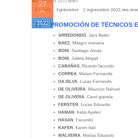
27
ieae3
Egresados
egresados 2022
iea
iea
,
,
Dic
2022
RA
21
PROMOCIÓN DE TÉCNICOS 
ARREDONDO
, Jara Belén
BAEZ
, Milagro mariana
BONI
, Santiago Jonás
BONI
, Julieta Abigail
CABAÑAS
, Ricardo facundo
CORREA
, Melani Fernanda
DA SILVA
, Lucas Fernando
DE OLIVEIRA
, Mauricio Nahuel
DE OLIVERA
, Carol gianela
FERSTER
, Lucas Eduardo
HAMAN
, Katia Ayelen
HASAN
, Facundo
KAFER
, Karen Itatí
MALVEIRA
, Matías Eduardo