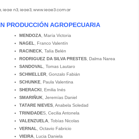
e
ieae n3
ieae3
www.ieae3.com.ar
,
,
,
EN PRODUCCIÓN AGROPECUARIA
MENDOZA
, María Victoria
NAGEL
, Franco Valentín
RACINECK
, Talía Belén
RODRIGUEZ DA SILVA PRESTES
, Dalma Narea
SANDOVAL
, Tomas Lautaro
SCHMELLER
, Gonzalo Fabián
SCHUNKE
, Paula Valentina
SHERACKI
, Emilia Inés
SMARIÑUK
, Jeremías Daniel
TATARE NIEVES
, Anabela Soledad
TRINIDADE
S, Cecilia Antonela
VALENZUELA
, Tobías Nicolas
VERNAL
, Octavio Fabricio
VIEIRA
, Lucia Daniela