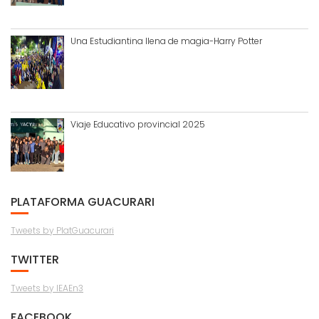
Una Estudiantina llena de magia-Harry Potter
Viaje Educativo provincial 2025
PLATAFORMA GUACURARI
Tweets by PlatGuacurari
TWITTER
Tweets by IEAEn3
FACEBOOK