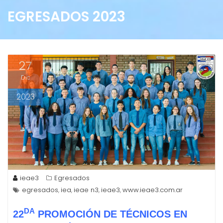
EGRESADOS 2023
27
Dic
2023
ieae3
Egresados
egresados
iea
ieae n3
ieae3
www.ieae3.com.ar
,
,
,
,
DA
22
PROMOCIÓN DE TÉCNICOS EN