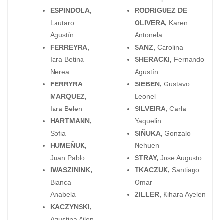
ESPINDOLA,
RODRIGUEZ DE
Lautaro
OLIVERA,
Karen
Agustín
Antonela
FERREYRA,
SANZ,
Carolina
Iara Betina
SHERACKI,
Fernando
Nerea
Agustín
FERRYRA
SIEBEN,
Gustavo
MARQUEZ,
Leonel
Iara Belen
SILVEIRA,
Carla
HARTMANN,
Yaquelin
Sofia
SIÑUKA,
Gonzalo
HUMEÑUK,
Nehuen
Juan Pablo
STRAY,
Jose Augusto
IWASZININK,
TKACZUK,
Santiago
Bianca
Omar
Anabela
ZILLER,
Kihara Ayelen
KACZYNSKI,
Agustina Ailen