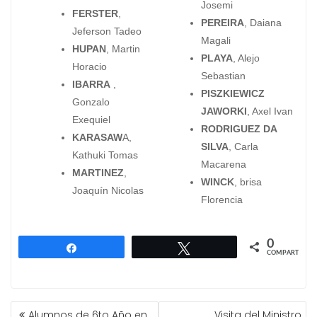
Josemi
FERSTER
,
PEREIRA
, Daiana
Jeferson Tadeo
Magali
HUPAN
, Martin
PLAYA
, Alejo
Horacio
Sebastian
IBARRA
,
PISZKIEWICZ
Gonzalo
JAWORKI
, Axel Ivan
Exequiel
RODRIGUEZ DA
KARASAW
A,
SILVA
, Carla
Kathuki Tomas
Macarena
MARTINEZ
,
WINCK
, brisa
Joaquín Nicolas
Florencia
0
Compartir
Twittear
COMPARTIR
NAVEGACIÓN
Alumnos de 6to Año en
Visita del Ministro