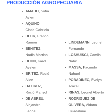
PRODUCCIÓN AGROPECUARIA
AMADO,
Sofía
Aylen
AQUINO,
Cintia Gabriela
BECK,
Franco
Ramón
LINDEMANN,
Leonel
BENITEZ,
Fernando
Nadia Martina
LOSHUISGI,
Camila
BOHN,
Karol
Nahir
Ayelen
MASSA, F
acundo
BRITEZ,
Roció
Nahuel
Ailen
POBADINEC,
Evelyn
DA CRUZ,
Araceli
Roció Marisol
RINAS,
Leonel Alberto
DE ABREU,
RODRIGUEZ DE
Alejandro
OLIVERA,
Aldana
Leonel
Guadalupe