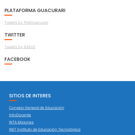
PLATAFORMA GUACURARI
Tweets by PlatGuacurari
TWITTER
Tweets by IEAEn3
FACEBOOK
SITIOS DE INTERES
Consejo General de Educación
InfoDocente
INTA Misiones
INET Instituto de Educación Tecnológica