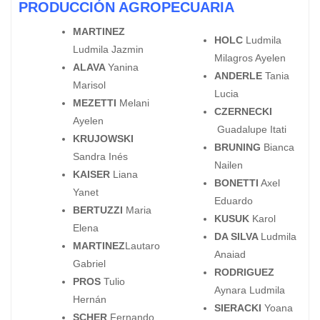
PRODUCCIÓN AGROPECUARIA
MARTINEZ
HOLC
Ludmila
Ludmila Jazmin
Milagros Ayelen
ALAVA
Yanina
ANDERLE
Tania
Marisol
Lucia
MEZETTI
Melani
CZERNECKI
Ayelen
Guadalupe Itati
KRUJOWSKI
BRUNING
Bianca
Sandra Inés
Nailen
KAISER
Liana
BONETTI
Axel
Yanet
Eduardo
BERTUZZI
Maria
KUSUK
Karol
Elena
DA SILVA
Ludmila
MARTINEZ
Lautaro
Anaiad
Gabriel
RODRIGUEZ
PROS
Tulio
Aynara Ludmila
Hernán
SIERACKI
Yoana
SCHER
Fernando