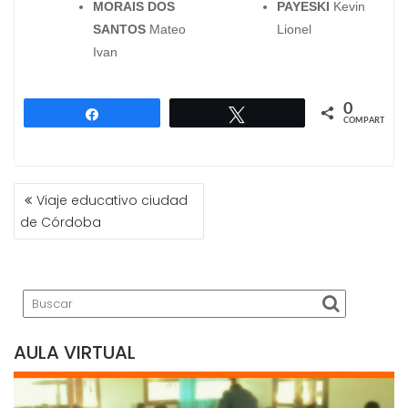
MORAIS DOS
PAYESKI
Kevin
SANTOS
Mateo
Lionel
Ivan
0
Compartir
Twittear
COMPARTIR
NAVEGACIÓN
Viaje educativo ciudad
DE
de Córdoba
ENTRADAS
AULA VIRTUAL