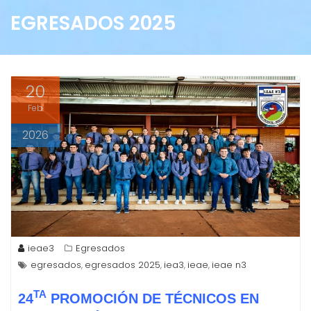
EGRESADOS 2025
20
Feb
2026
ieae3
Egresados
egresados
egresados 2025
iea3
ieae
ieae n3
,
,
,
,
TA
24
PROMOCIÓN DE TÉCNICOS EN