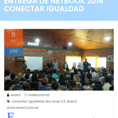
ENTREGA DE NETBOOK 2016
CONECTAR IGUALDAD
8
Dic
2016
ieae3
Institucional
conectar igualdad
iea
ieae n3
ieae3
,
,
,
,
www.ieae3.com.ar
E