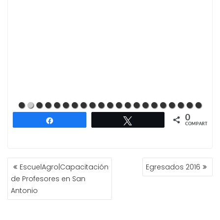
0
Compartir
Twittear
COMPARTIR
NAVEGACIÓN
EscuelAgro|Capacitación
Egresados 2016
DE
de Profesores en San
ENTRADAS
Antonio