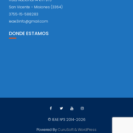
San Vicente – Misiones (3364)
3755-15-588283
ieae3info@gmail.com
DONDE ESTAMOS
© IEAE N°3 2014-2026
Powered By
CuruSoft & WordPress