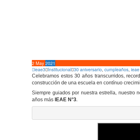
2
May
2021
ieae3
Institucional
30 aniversario
,
cumpleaños
,
ieae
C
elebramos estos 30 años transcurridos, recor
construcción de una escuela en contínuo crecimi
Siempre guiados por nuestra estrella, nuestro 
años más
IEAE N°3
.