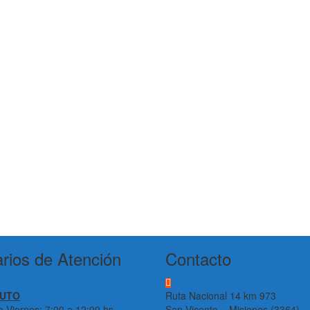
rios de Atención
Contacto
TUTO
Ruta Nacional 14 km 973
 Viernes: 7:00 a 12:00 hs
San Vicente – Misiones (3364)