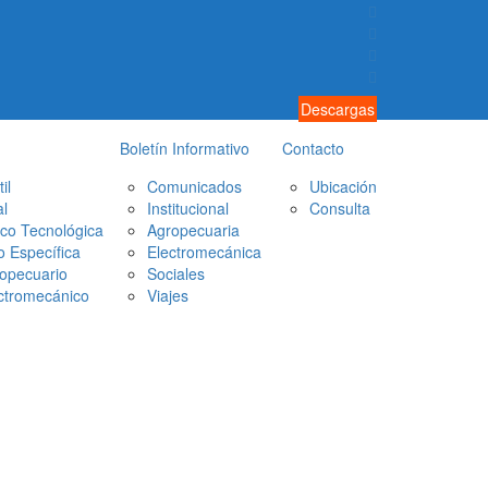
Descargas
Boletín Informativo
Contacto
il
Comunicados
Ubicación
l
Institucional
Consulta
ico Tecnológica
Agropecuaria
 Específica
Electromecánica
opecuario
Sociales
ctromecánico
Viajes