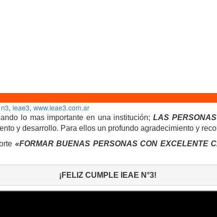
 n3
,
ieae3
,
www.ieae3.com.ar
dando lo mas importante en una institución;
LAS PERSONAS
ento y desarrollo. Para ellos un profundo agradecimiento y rec
norte
«FORMAR BUENAS PERSONAS CON EXCELENTE CA
¡FELIZ CUMPLE IEAE N°3! 