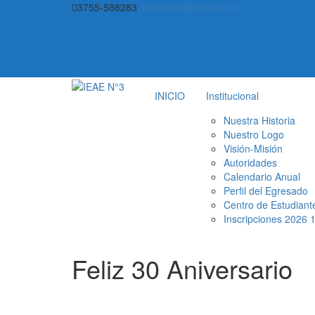
Saltar
3755-588283
ieae3info@gmail.com
al
contenido
INICIO
Institucional
Nuestra Historia
Nuestro Logo
Visión-Misión
Autoridades
Calendario Anual
Perfil del Egresado
Centro de Estudiant
Inscripciones 2026 
Feliz 30 Aniversario