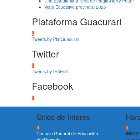
Una Estudiantina llena de magia-Harry Potter
Viaje Educativo provincial 2025
Plataforma Guacurari
Tweets by PlatGuacurari
Twitter
Tweets by IEAEn3
Facebook
Sitios de Interes
Hora
Consejo General de Educación
INSTI
InfoDocente
Lunes a