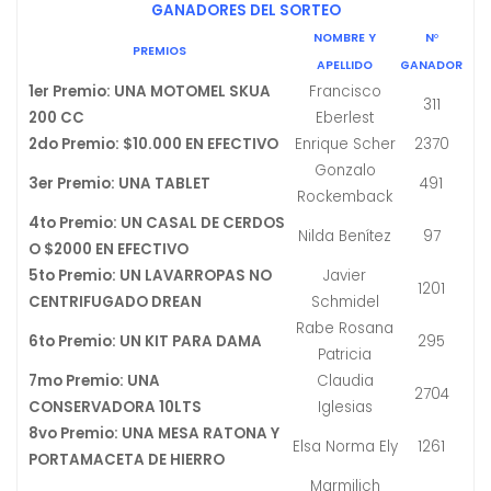
GANADORES DEL SORTEO
NOMBRE Y
N
°
PREMIOS
APELLIDO
GANADOR
1er Premio: UNA MOTOMEL SKUA
Francisco
311
200 CC
Eberlest
2do Premio: $10.000 EN EFECTIVO
Enrique Scher
2370
Gonzalo
3er Premio: UNA TABLET
491
Rockemback
4to Premio: UN CASAL DE CERDOS
Nilda Benítez
97
O $2000 EN EFECTIVO
5to Premio: UN LAVARROPAS NO
Javier
1201
CENTRIFUGADO DREAN
Schmidel
Rabe Rosana
6to Premio: UN KIT PARA DAMA
295
Patricia
7mo Premio: UNA
Claudia
2704
CONSERVADORA 10LTS
Iglesias
8vo Premio: UNA MESA RATONA Y
Elsa Norma Ely
1261
PORTAMACETA DE HIERRO
Marmilich