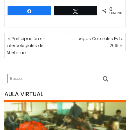
0
Compartir
Twittear
COMPARTIR
NAVEGACIÓN
Participación en
Juegos Culturales Evita
DE
Intercolegiales de
2016
ENTRADAS
Atletismo
AULA VIRTUAL