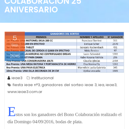
COLABORACIÓN 25
ANIVERSARIO
5
Sep
2016
ieae3
Institucional
fiesta ieae n°3
ganadores del sorteo ieae 3
iea
ieae3
,
,
,
,
www.ieae3.com.ar
E
stos son los ganadores del Bono Colaboración realizado el
día Domingo 04/09/2016, bodas de plata.