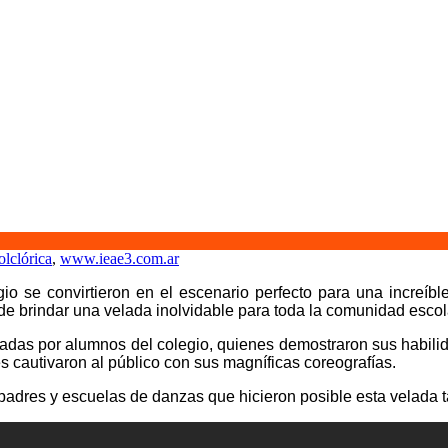
olclórica
,
www.ieae3.com.ar
io se convirtieron en el escenario perfecto para una increíbl
e brindar una velada inolvidable para toda la comunidad escol
izadas por alumnos del colegio, quienes demostraron sus habili
s cautivaron al público con sus magníficas coreografías.
dres y escuelas de danzas que hicieron posible esta velada t