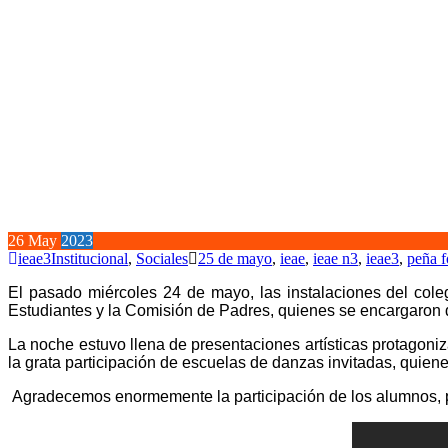
26
May
2023
ieae3
Institucional
,
Sociales
25 de mayo
,
ieae
,
ieae n3
,
ieae3
,
peña f
El pasado miércoles 24 de mayo, las instalaciones del coleg
Estudiantes y la Comisión de Padres, quienes se encargaron d
La noche estuvo llena de presentaciones artísticas protagon
la grata participación de escuelas de danzas invitadas, quiene
Agradecemos enormemente la participación de los alumnos, pa