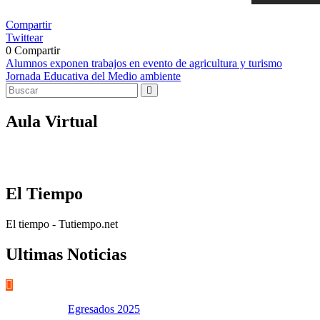
Compartir
Twittear
0
Compartir
Navegación
Alumnos exponen trabajos en evento de agricultura y turismo
Jornada Educativa del Medio ambiente
de
entradas
Aula Virtual
El Tiempo
El tiempo - Tutiempo.net
Ultimas Noticias
Egresados 2025