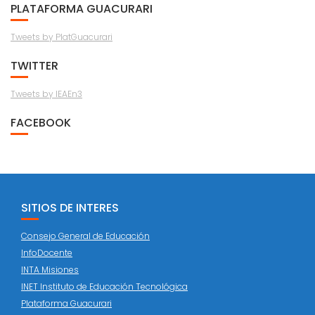
PLATAFORMA GUACURARI
Tweets by PlatGuacurari
TWITTER
Tweets by IEAEn3
FACEBOOK
SITIOS DE INTERES
Consejo General de Educación
InfoDocente
INTA Misiones
INET Instituto de Educación Tecnológica
Plataforma Guacurari