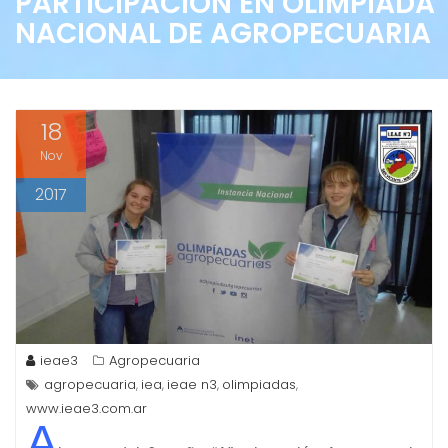
PARTICIPACIÓN EN OLIMPIADA
NACIONAL DE AGROPECUARIA
18
Nov
2017
ieae3
Agropecuaria
agropecuaria
iea
ieae n3
olimpiadas
,
,
,
,
www.ieae3.com.ar
A