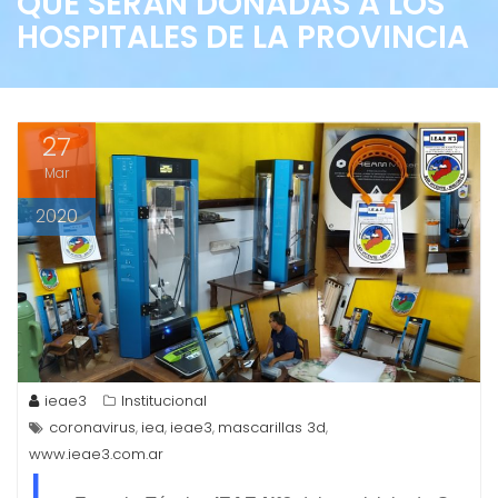
QUE SERÁN DONADAS A LOS
HOSPITALES DE LA PROVINCIA
27
Mar
2020
ieae3
Institucional
coronavirus
iea
ieae3
mascarillas 3d
,
,
,
,
www.ieae3.com.ar
L