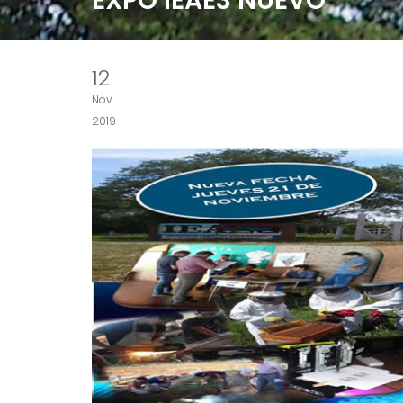
EXPO IEAE3 NUEVO
12
Nov
2019