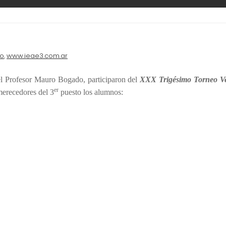
do
www.ieae3.com.ar
,
l Profesor Mauro Bogado, participaron del
XXX
T
r
igésimo Torneo V
er
merecedores del 3
puesto los alumnos: