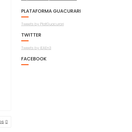
PLATAFORMA GUACURARI
Tweets by PlatGuacurari
TWITTER
Tweets by IEAEn3
FACEBOOK
os