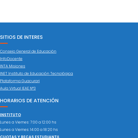
ENTRADAS
SITIOS DE INTERES
Consejo General de Educación
InfoDocente
INTA Misiones
INET Instituto de Educación Tecnológica
Plataforma Guacurari
Aula Virtual IEAE N°3
HORARIOS DE ATENCIÓN
INSTITUTO
Lunes a Viernes: 7:00 a 12:00 hs
Lunes a Viernes: 14:00 a 18:20 hs
CUOTAS Y BECAS ESTUDIANTIL