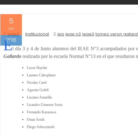
5
Jun
ieae3
Institucional
iea
ieae n3
ieae3
torneo veron gallar
,
,
,
2016
E
l día 3 y 4 de Junio alumnos del IEAE N°3 acompañados por e
Gallardo
realizado por la escuela Normal N°13 en el que resultaron 
Lucas Haydar
Lautaro Calesplaner
Nicolas Carré
Agustin Grdeñ
Luciano Amarilla
Lisandro Gimenez Soria
Fernando Karasawa
Omar Arndt
Diego Soboczinski