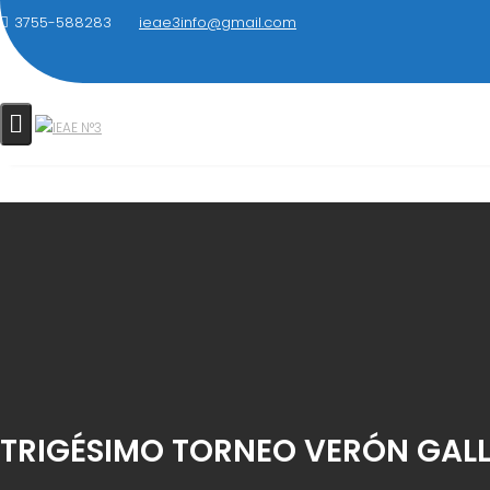
Saltar
3755-588283
ieae3info@gmail.com
al
contenido
TRIGÉSIMO TORNEO VERÓN GAL