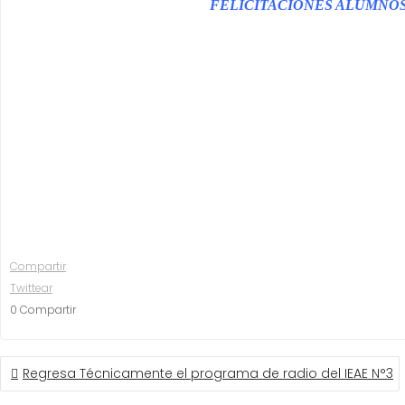
FELICITACIONES ALUMNOS 
Compartir
Twittear
0
Compartir
NAVEGACIÓN
Regresa Técnicamente el programa de radio del IEAE N°3
DE