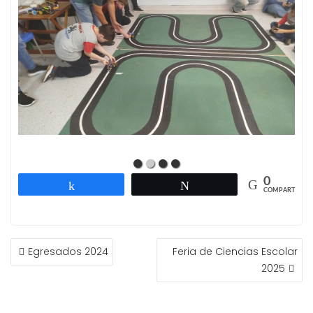
0
Compartir
Twittear
COMPARTIR
NAVEGACIÓN
Egresados 2024
Feria de Ciencias Escolar
DE
2025
ENTRADAS