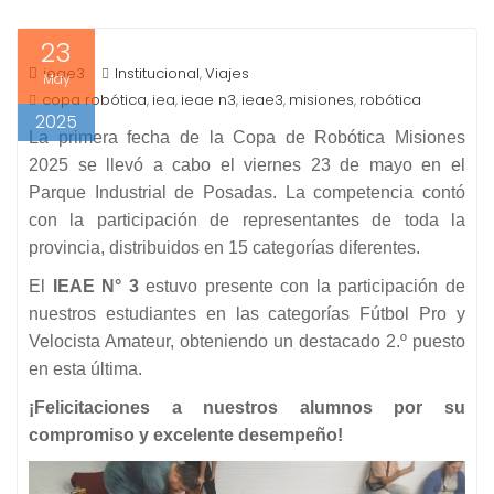
23
ieae3
Institucional
Viajes
,
May
copa robótica
iea
ieae n3
ieae3
misiones
robótica
,
,
,
,
,
2025
La primera fecha de la Copa de Robótica Misiones
2025 se llevó a cabo el viernes 23 de mayo en el
Parque Industrial de Posadas. La competencia contó
con la participación de representantes de toda la
provincia, distribuidos en 15 categorías diferentes.
El
IEAE N° 3
estuvo presente con la participación de
nuestros estudiantes en las categorías Fútbol Pro y
Velocista Amateur, obteniendo un destacado 2.º puesto
en esta última.
¡Felicitaciones a nuestros alumnos por su
compromiso y excelente desempeño!