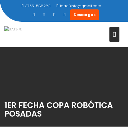
Saltar
3755-588283
ieae3info@gmail.com
al
Descargas
contenido
1ER FECHA COPA ROBÓTICA
POSADAS