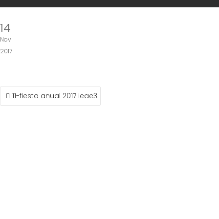
14
Nov
2017
NAVEGACIÓN
11-fiesta anual 2017 ieae3
DE
ENTRADAS