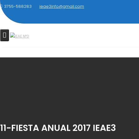
Saltar
3755-588283
ieae3info@gmail.com
al
contenido
11-FIESTA ANUAL 2017 IEAE3