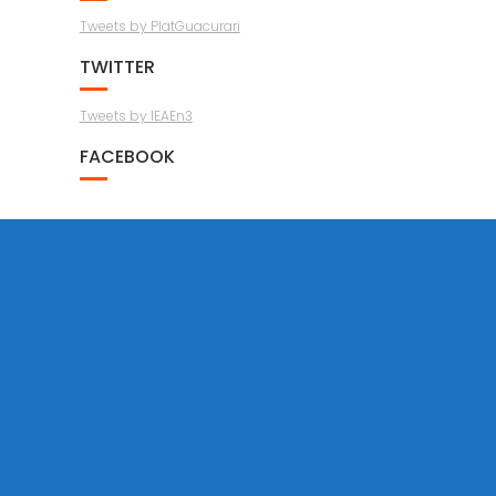
Tweets by PlatGuacurari
TWITTER
Tweets by IEAEn3
FACEBOOK