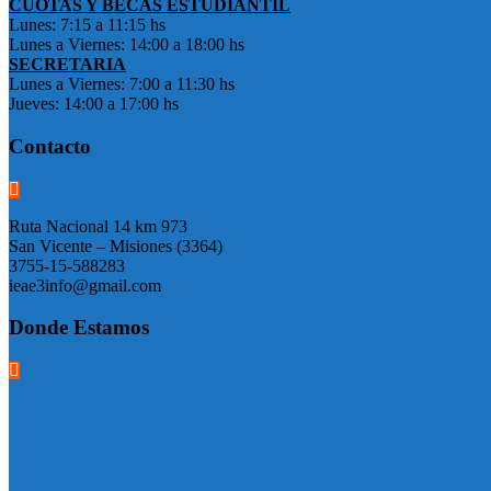
CUOTAS Y BECAS ESTUDIANTIL
Lunes: 7:15 a 11:15 hs
Lunes a Viernes: 14:00 a 18:00 hs
SECRETARIA
Lunes a Viernes: 7:00 a 11:30 hs
Jueves: 14:00 a 17:00 hs
Contacto
Ruta Nacional 14 km 973
San Vicente – Misiones (3364)
3755-15-588283
ieae3info@gmail.com
Donde Estamos