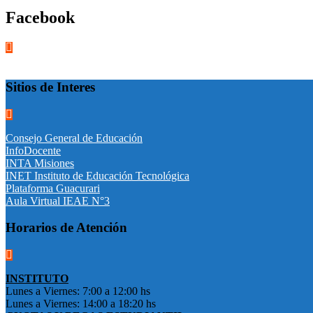
Facebook
Sitios de Interes
Consejo General de Educación
InfoDocente
INTA Misiones
INET Instituto de Educación Tecnológica
Plataforma Guacurari
Aula Virtual IEAE N°3
Horarios de Atención
INSTITUTO
Lunes a Viernes: 7:00 a 12:00 hs
Lunes a Viernes: 14:00 a 18:20 hs