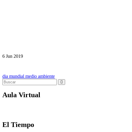
6
Jun
2019
Navegación
dia mundial medio ambiente
de
entradas
Aula Virtual
El Tiempo