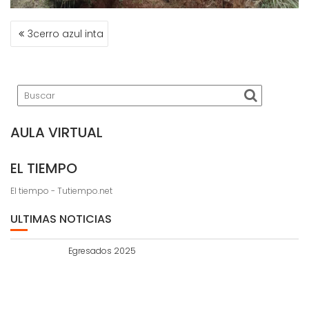
NAVEGACIÓN
3cerro azul inta
DE
ENTRADAS
AULA VIRTUAL
EL TIEMPO
El tiempo - Tutiempo.net
ULTIMAS NOTICIAS
Egresados 2025