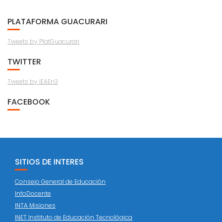
PLATAFORMA GUACURARI
Tweets by PlatGuacurari
TWITTER
Tweets by IEAEn3
FACEBOOK
SITIOS DE INTERES
Consejo General de Educación
InfoDocente
INTA Misiones
INET Instituto de Educación Tecnológica