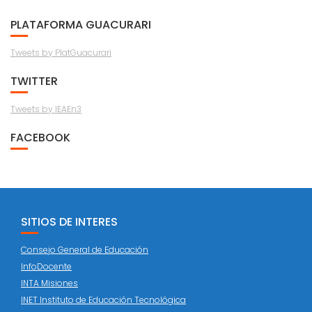
PLATAFORMA GUACURARI
Tweets by PlatGuacurari
TWITTER
Tweets by IEAEn3
FACEBOOK
SITIOS DE INTERES
Consejo General de Educación
InfoDocente
INTA Misiones
INET Instituto de Educación Tecnológica