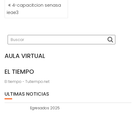
NAVEGACIÓN
4-capacitcion senasa
DE
ieae3
ENTRADAS
AULA VIRTUAL
EL TIEMPO
El tiempo - Tutiempo.net
ULTIMAS NOTICIAS
Egresados 2025