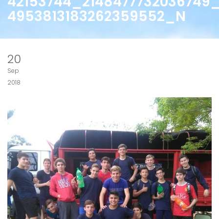
42153744_2148477732036749
4953813183262359552_N
20
Sep
2018