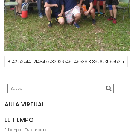
NAVEGACIÓN
42153744_2148477732036749_4953813183262359552_n
DE
ENTRADAS
AULA VIRTUAL
EL TIEMPO
El tiempo - Tutiempo.net