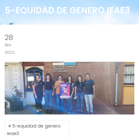
5-EQUIDAD DE GENERO IEAE3
28
Abr
2022
NAVEGACIÓN
5-equidad de genero
DE
ieae3
ENTRADAS