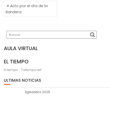
NAVEGACIÓN
Acto por el día de la
DE
Bandera
ENTRADAS
AULA VIRTUAL
EL TIEMPO
El tiempo - Tutiempo.net
ULTIMAS NOTICIAS
Egresados 2025