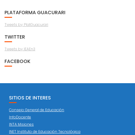
PLATAFORMA GUACURARI
Tweets by PlatGuacurari
TWITTER
Tweets by IEAEn3
FACEBOOK
SITIOS DE INTERES
Consejo General de Educación
InfoDocente
INTA Misiones
INET Instituto de Educación Tecnológica