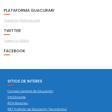
PLATAFORMA GUACURARI
Tweets by PlatGuacurari
TWITTER
Tweets by IEAEn3
FACEBOOK
SITIOS DE INTERES
Consejo General de Educación
InfoDocente
INTA Misiones
INET Instituto de Educación Tecnológica