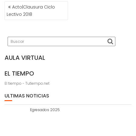
NAVEGACIÓN
Acto|Clausura Ciclo
DE
Lectivo 2018
ENTRADAS
AULA VIRTUAL
EL TIEMPO
El tiempo - Tutiempo.net
ULTIMAS NOTICIAS
Egresados 2025