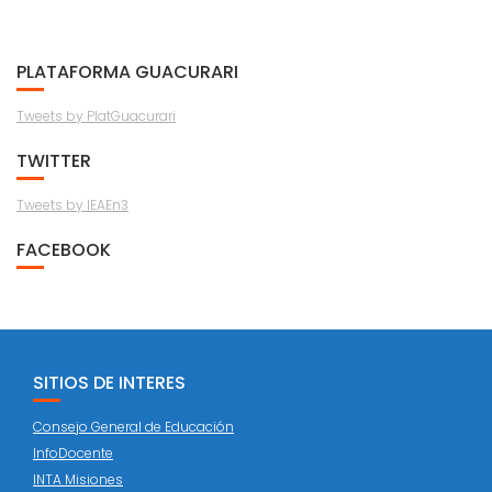
PLATAFORMA GUACURARI
Tweets by PlatGuacurari
TWITTER
Tweets by IEAEn3
FACEBOOK
SITIOS DE INTERES
Consejo General de Educación
InfoDocente
INTA Misiones