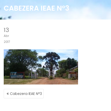
CABEZERA IEAE N°3
13
Abr
2017
NAVEGACIÓN
Cabezera IEAE N°3
DE
ENTRADAS