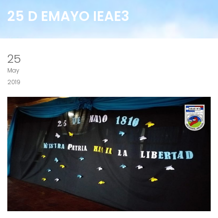
25 D EMAYO IEAE3
25
May
2019