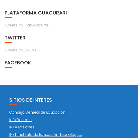
PLATAFORMA GUACURARI
Tweets by PlatGuacurari
TWITTER
Tweets by IEAEn3
FACEBOOK
SITIOS DE INTERES
Consejo General de Educación
InfoDocente
INTA Misiones
INET Instituto de Educación Tecnológica