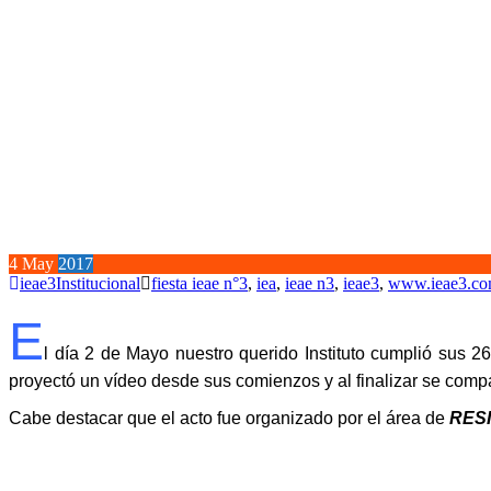
4
May
2017
ieae3
Institucional
fiesta ieae n°3
,
iea
,
ieae n3
,
ieae3
,
www.ieae3.co
E
l día 2 de Mayo nuestro querido Instituto cumplió sus 2
proyectó un vídeo desde sus comienzos y al finalizar se compar
Cabe destacar que el acto fue organizado por el área de
RES