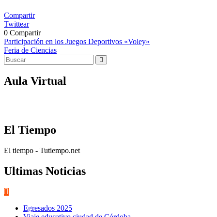
Compartir
Twittear
0
Compartir
Navegación
Participación en los Juegos Deportivos «Voley»
Feria de Ciencias
de
entradas
Aula Virtual
El Tiempo
El tiempo - Tutiempo.net
Ultimas Noticias
Egresados 2025
Viaje educativo ciudad de Córdoba