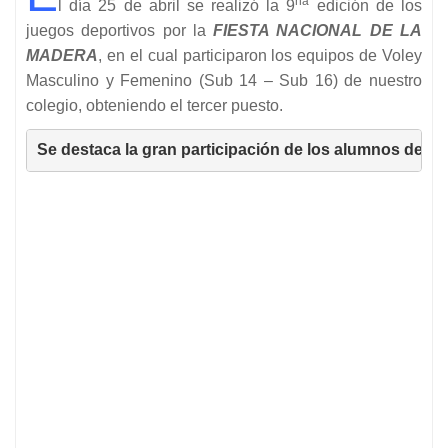
na
l día 25 de abril se realizó la 9
edición de los
juegos deportivos por la
FIESTA NACIONAL DE LA
MADERA
, en el cual participaron los equipos de Voley
Masculino y Femenino (Sub 14 – Sub 16) de nuestro
colegio, obteniendo el tercer puesto.
do
Se destaca la gran participación de los alumnos de 2