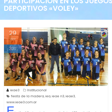
PARTICIPACIÓN EN LOS JUEGO
DEPORTIVOS «VOLEY»
29
Abr
2017
ieae3
Institucional
fiesta de la madera
iea
ieae n3
ieae3
,
,
,
,
www.ieae3.com.ar
E