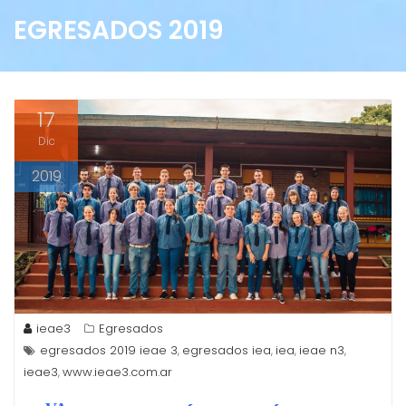
EGRESADOS 2019
17
Dic
2019
ieae3
Egresados
egresados 2019 ieae 3
egresados iea
iea
ieae n3
,
,
,
,
ieae3
www.ieae3.com.ar
,