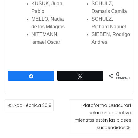
KUSUK, Juan
SCHULZ,
Pablo
Damaris Camila
MELLO, Nadia
SCHULZ,
de los Milagros
Richard Nahuel
NITTMANN,
SIEBEN, Rodrigo
Ismael Oscar
Andres
0
Compartir
Twittear
COMPARTIR
NAVEGACIÓN
Expo Técnica 2019
Plataforma Guacurarí
DE
solución educativa
ENTRADAS
mientras estén las clases
suspendidas