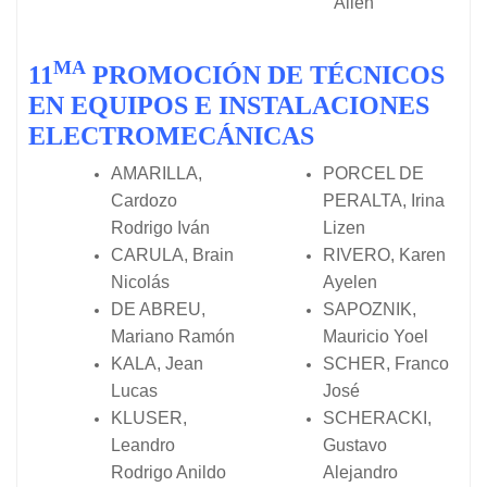
Ailen
MA
11
PROMOCIÓN DE TÉCNICOS
EN EQUIPOS E INSTALACIONES
ELECTROMECÁNICAS
AMARILLA,
PORCEL DE
Cardozo
PERALTA, Irina
Rodrigo Iván
Lizen
CARULA, Brain
RIVERO, Karen
Nicolás
Ayelen
DE ABREU,
SAPOZNIK,
Mariano Ramón
Mauricio Yoel
KALA, Jean
SCHER, Franco
Lucas
José
KLUSER,
SCHERACKI,
Leandro
Gustavo
Rodrigo Anildo
Alejandro