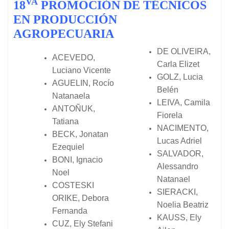
VA
18
PROMOCIÓN DE TÉCNICOS
EN PRODUCCIÓN
AGROPECUARIA
DE OLIVEIRA,
ACEVEDO,
Carla Elizet
Luciano Vicente
GOLZ, Lucia
AGUELIN, Rocío
Belén
Natanaela
LEIVA, Camila
ANTOÑUK,
Fiorela
Tatiana
NACIMENTO,
BECK, Jonatan
Lucas Adriel
Ezequiel
SALVADOR,
BONI, Ignacio
Alessandro
Noel
Natanael
COSTESKI
SIERACKI,
ORIKE, Debora
Noelia Beatriz
Fernanda
KAUSS, Ely
CUZ, Ely Stefani