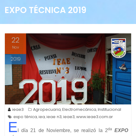
EXPO TÉCNICA 2019
22
Nov
2019
ieae3
Agropecuaria
Electromecánica
Institucional
,
,
expo ténica
iea
ieae n3
ieae3
www.ieae3.com.ar
,
,
,
,
E
da
l día 21 de Noviembre, se realizó la 2
EXPO